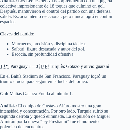
Análisis:
Los Leones del Atlas sorprendieron con una jugada
colectiva impresionante de 18 toques que culminó en gol.
Después, mantuvieron el control del partido con una defensa
sólida. Escocia intentó reaccionar, pero nunca logró encontrar
espacios.
Claves del partido:
Marruecos, precisión y disciplina táctica.
Saibari, figura destacada y autor del gol.
Escocia, sin profundidad ofensiva.
🇵🇾 Paraguay 1 – 0 🇹🇷 Turquía: Golazo y alivio guaraní
En el Bahía Stadium de San Francisco, Paraguay logró un
triunfo crucial para seguir en la lucha del torneo.
Gol:
Matías Galarza Fonda al minuto 1.
Análisis:
El equipo de Gustavo Alfaro mostró una gran
intensidad y concentración. Por otro lado, Turquía sufrió su
segunda derrota y quedó eliminada. La expulsión de Miguel
Almirón por la nueva “ley Prestianni” fue el momento
polémico del encuentro.