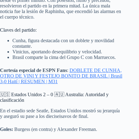
desde el primer minuto. Con posesión, ritmo y precisión,
resolvieron el partido en la primera mitad. La única mala
noticia fue la lesión de Raphinha, que encendió las alarmas en
el cuerpo técnico.
Claves del partido:
Cunha, figura destacada con un doblete y movilidad
constante.
Vinicius, aportando desequilibrio y velocidad.
Brasil comparte la cima del Grupo C con Marruecos.
Cortesía especial de ESPN Fans
:
DOBLETE DE CUNHA,
OTRO DE VINI Y FESTEJO BONITO DE BRASIL | Brasil
3-0 Haití | RESUMEN | M31
🇺🇸 Estados Unidos 2 – 0 🇦🇺 Australia: Autoridad y
clasificación
En el estadio sede Seatle, Estados Unidos mostró su jerarquía
y aseguró su pase a los dieciseisavos de final.
Goles:
Burgess (en contra) y Alexander Freeman.