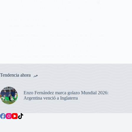
La Tri Mundial 2026
,
Pulso del Partido
,
🧠
Análisis Técnico
,
🇪🇨 Fútbol Ecuatoriano
Pulso del Partido Ecuador vs México: empate con
sabor a dudas! ecmx
Ecuador empato 1-1 ante Mexico Pulso del Partido:
Pero lo que realmente deja intriga es el rendimiento y
las decisiones del técnico Sebastián Beccacece.Con
errores defensivos, poca creatividad en el medio y
cambios que no convencieron. Pulso del partido:
Sebastián…
SNES
octubre 14, 2025
Tendencia ahora
Enzo Fernández marca golazo Mundial 2026:
Argentina venció a Inglaterra