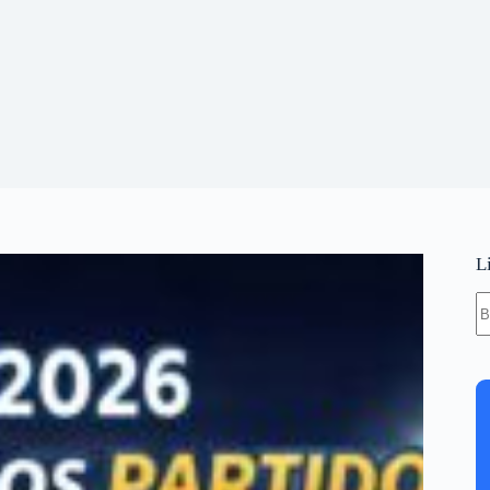
L
S
re