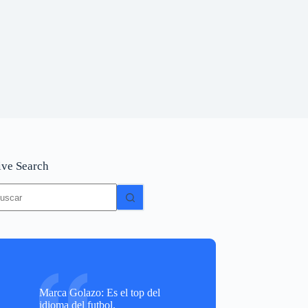
ive Search
in
sultados
Marca Golazo: Es el top del
idioma del futbol.