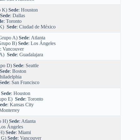
o K)
Sede
: Houston
Sede
: Dallas
de
: Toronto
 K)
Sede
: Ciudad de México
Grupo A)
Sede
: Atlanta
Grupo B)
Sede
: Los Ángeles
: Vancouver
 A)
Sede
: Guadalajara
upo D)
Sede
: Seattle
Sede
: Boston
Philadelphia
Sede
: San Francisco
)
Sede
: Houston
upo E)
Sede
: Toronto
ede
: Kansas City
 Monterrey
o H)
Sede
: Atlanta
Los Ángeles
 H)
Sede
: Miami
 G)
Sede
: Vancouver