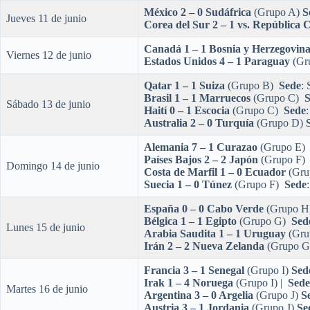
México 2 – 0 Sudáfrica
(Grupo A)
S
Jueves 11 de junio
Corea del Sur 2 – 1 vs. República 
Canadá 1 – 1 Bosnia y Herzegovin
Viernes 12 de junio
Estados Unidos 4 – 1 Paraguay
(Gr
Qatar 1 – 1 Suiza
(Grupo B)
Sede
: 
Brasil 1 – 1 Marruecos
(Grupo C)
S
Sábado 13 de junio
Haití 0 – 1 Escocia
(Grupo C)
Sede
Australia 2 – 0 Turquía
(Grupo D)
Alemania 7 – 1 Curazao
(Grupo E
Países Bajos 2 – 2 Japón
(Grupo F
Domingo 14 de junio
Costa de Marfil 1 – 0 Ecuador
(Gru
Suecia 1 – 0 Túnez
(Grupo F)
Sede
España 0 – 0 Cabo Verde
(Grupo 
Bélgica 1 – 1 Egipto
(Grupo G)
Sed
Lunes 15 de junio
Arabia Saudita 1 – 1 Uruguay
(Gr
Irán 2 – 2 Nueva Zelanda
(Grupo G
Francia 3 – 1 Senegal
(Grupo I)
Sed
Irak 1 – 4 Noruega
(Grupo I) |
Sede
Martes 16 de junio
Argentina 3 – 0 Argelia
(Grupo J)
S
Austria 3 – 1 Jordania
(Grupo J)
Se