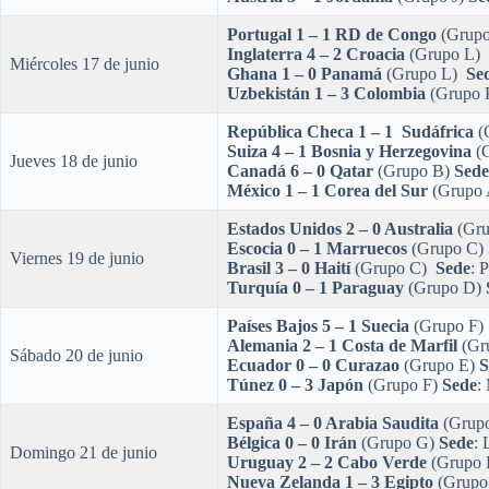
Portugal 1 – 1 RD de Congo
(Grup
Inglaterra 4 – 2 Croacia
(Grupo L)
Miércoles 17 de junio
Ghana 1 – 0 Panamá
(Grupo L)
Se
Uzbekistán 1 – 3 Colombia
(Grupo
República Checa 1 – 1
Sudáfrica
(
Suiza 4 – 1 Bosnia y Herzegovina
(
Jueves 18 de junio
Canadá 6 – 0 Qatar
(Grupo B)
Sede
México 1 – 1 Corea del Sur
(Grupo
Estados Unidos 2 – 0 Australia
(Gr
Escocia 0 – 1 Marruecos
(Grupo C)
Viernes 19 de junio
Brasil 3 – 0 Haití
(Grupo C)
Sede
: 
Turquía 0 – 1 Paraguay
(Grupo D)
Países Bajos 5 – 1 Suecia
(Grupo F
Alemania 2 – 1 Costa de Marfil
(Gr
Sábado 20 de junio
Ecuador 0 – 0 Curazao
(Grupo E)
S
Túnez 0 – 3 Japón
(Grupo F)
Sede
:
España 4 – 0 Arabia Saudita
(Grup
Bélgica 0 – 0 Irán
(Grupo G)
Sede
: 
Domingo 21 de junio
Uruguay 2 – 2 Cabo Verde
(Grupo
Nueva Zelanda 1 – 3 Egipto
(Grupo