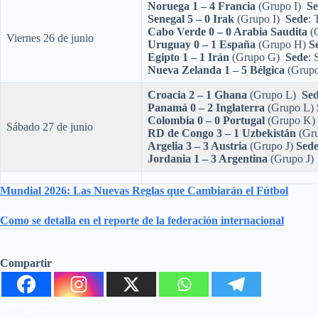
Noruega 1 – 4 Francia
(Grupo I)
Se
Senegal 5 – 0 Irak
(Grupo I)
Sede
: 
Cabo Verde 0 – 0 Arabia Saudita
(
Viernes 26 de junio
Uruguay 0 – 1 España
(Grupo H)
S
Egipto 1 – 1 Irán
(Grupo G)
Sede
: 
Nueva Zelanda 1 – 5 Bélgica
(Grup
Croacia 2 – 1 Ghana
(Grupo L)
Se
Panamá 0 – 2 Inglaterra
(Grupo L)
Colombia 0 – 0 Portugal
(Grupo K
Sábado 27 de junio
RD de Congo 3 – 1 Uzbekistán
(Gr
Argelia 3 – 3 Austria
(Grupo J)
Sed
Jordania 1 – 3 Argentina
(Grupo J
Mundial 2026: Las Nuevas Reglas que Cambiarán el Fútbol
Como se detalla en el reporte de la federación internacional
Compartir