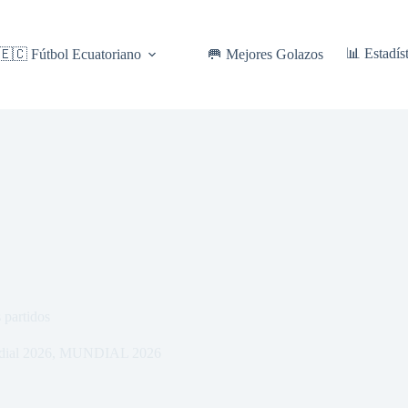
📊 Estadís
🇪🇨 Fútbol Ecuatoriano
🥅 Mejores Golazos
 partidos
dial 2026
,
MUNDIAL 2026