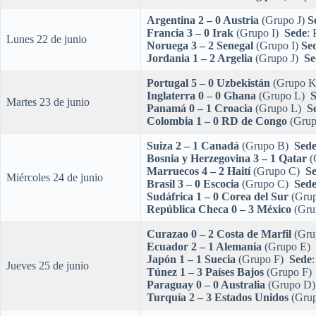
Argentina 2 – 0 Austria
(Grupo J)
S
Francia 3 – 0 Irak
(Grupo I)
Sede
: 
Lunes 22 de junio
Noruega 3 – 2 Senegal
(Grupo I)
Se
Jordania 1 – 2 Argelia
(Grupo J)
Se
Portugal 5 – 0 Uzbekistán
(Grupo 
Inglaterra 0 – 0 Ghana
(Grupo L)
S
Martes 23 de junio
Panamá 0 – 1 Croacia
(Grupo L)
S
Colombia 1 – 0 RD de Congo
(Gru
Suiza 2 – 1 Canadá
(Grupo B)
Sed
Bosnia y Herzegovina 3 – 1 Qatar
(
Marruecos 4 – 2 Haití
(Grupo C)
S
Miércoles 24 de junio
Brasil 3 – 0 Escocia
(Grupo C)
Sed
Sudáfrica 1 – 0 Corea del Sur
(Gru
República Checa 0 – 3 México
(Gru
Curazao 0 – 2 Costa de Marfil
(Gru
Ecuador 2 – 1 Alemania
(Grupo E)
Japón 1 – 1 Suecia
(Grupo F)
Sede
:
Jueves 25 de junio
Túnez 1 – 3 Países Bajos
(Grupo F
Paraguay 0 – 0 Australia
(Grupo D
Turquía 2 – 3 Estados Unidos
(Gru