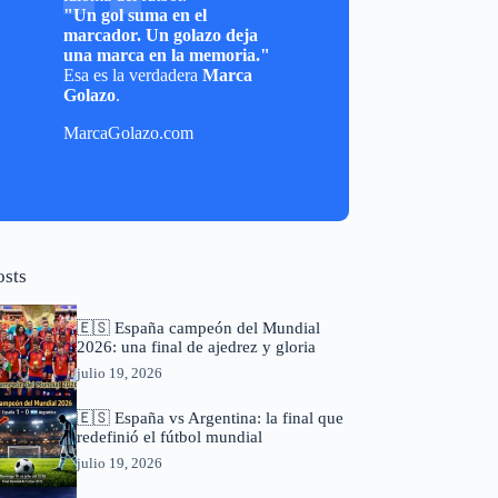
"Un gol suma en el
marcador. Un golazo deja
una marca en la memoria."
Esa es la verdadera
Marca
Golazo
.
MarcaGolazo.com
osts
🇪🇸 España campeón del Mundial
2026: una final de ajedrez y gloria
julio 19, 2026
🇪🇸 España vs Argentina: la final que
redefinió el fútbol mundial
julio 19, 2026