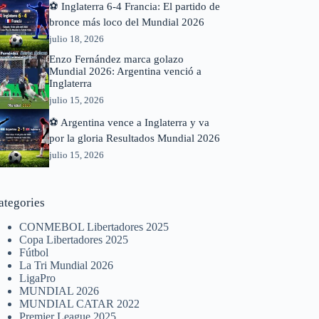
⚽ Inglaterra 6-4 Francia: El partido de
bronce más loco del Mundial 2026
julio 18, 2026
Enzo Fernández marca golazo
Mundial 2026: Argentina venció a
Inglaterra
julio 15, 2026
⚽ Argentina vence a Inglaterra y va
por la gloria Resultados Mundial 2026
julio 15, 2026
ategories
CONMEBOL Libertadores 2025
Copa Libertadores 2025
Fútbol
La Tri Mundial 2026
LigaPro
MUNDIAL 2026
MUNDIAL CATAR 2022
Premier League 2025