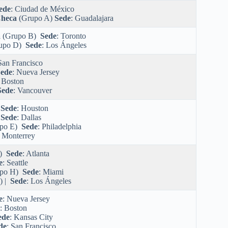
ede
: Ciudad de México
Checa
(Grupo A)
Sede
: Guadalajara
a
(Grupo B)
Sede
: Toronto
upo D)
Sede
: Los Ángeles
San Francisco
ede
: Nueva Jersey
: Boston
Sede
: Vancouver
)
Sede
: Houston
)
Sede
: Dallas
po E)
Sede
: Philadelphia
: Monterrey
H)
Sede
: Atlanta
e
: Seattle
upo H)
Sede
: Miami
) |
Sede
: Los Ángeles
e
: Nueva Jersey
: Boston
ede
: Kansas City
de
: San Francisco