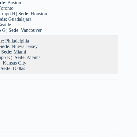
de
: Boston
Toronto
Grupo H)
Sede
: Houston
ede
: Guadalajara
Seattle
o G)
Sede
: Vancouver
de
: Philadelphia
Sede
: Nueva Jersey
)
Sede
: Miami
upo K)
Sede
: Atlanta
e
: Kansas City
)
Sede
: Dallas