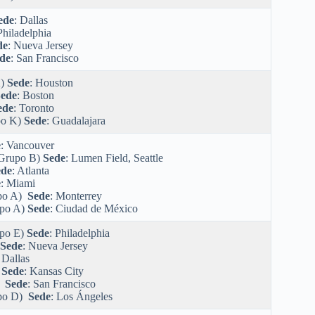
ede
: Dallas
Philadelphia
de
: Nueva Jersey
de
: San Francisco
K)
Sede
: Houston
ede
: Boston
ede
: Toronto
po K)
Sede
: Guadalajara
e
: Vancouver
Grupo B)
Sede
: Lumen Field, Seattle
ede
: Atlanta
e
: Miami
po A)
Sede
: Monterrey
po A)
Sede
: Ciudad de México
po E)
Sede
: Philadelphia
Sede
: Nueva Jersey
 Dallas
)
Sede
: Kansas City
)
Sede
: San Francisco
po D)
Sede
: Los Ángeles