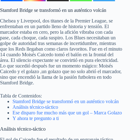
Stamford Bridge se transformó en un auténtico volcán
Chelsea y Liverpool, dos titanes de la Premier League, se
enfrentaban en un partido lleno de historia y tensión. El
marcador estaba en cero, pero la afición vibraba con cada
pase, cada choque, cada suspiro. Los Blues necesitaban un
golpe de autoridad tras semanas de incertidumbre, mientras
que los Reds llegaban como claros favoritos. Fue en el minuto
14 cuando Moisés Caicedo tomó el balón en la frontal del
área. El silencio expectante se convirtió en pura electricidad.
Lo que sucedió después fue un momento mágico: Moisés
Caicedo y el golazo ,un golazo que no solo abrió el marcador,
sino que encendió la llama de la pasión futbolera en todo
Stamford Bridge.
Tabla de Contenidos:
Stamford Bridge se transformó en un auténtico volcán
Análisis técnico-táctico
Ese disparo fue mucho más que un gol – Marca Golazo
Y ahora te pregunto a ti
Análisis técnico-táctico
El gol de Caicedo fue el resultado de un engranaje táctico