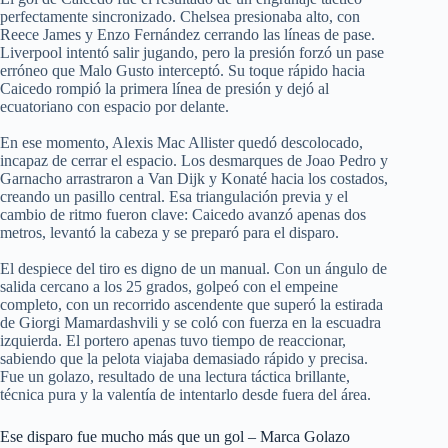
perfectamente sincronizado. Chelsea presionaba alto, con
Reece James y Enzo Fernández cerrando las líneas de pase.
Liverpool intentó salir jugando, pero la presión forzó un pase
erróneo que Malo Gusto interceptó. Su toque rápido hacia
Caicedo rompió la primera línea de presión y dejó al
ecuatoriano con espacio por delante.
En ese momento, Alexis Mac Allister quedó descolocado,
incapaz de cerrar el espacio. Los desmarques de Joao Pedro y
Garnacho arrastraron a Van Dijk y Konaté hacia los costados,
creando un pasillo central. Esa triangulación previa y el
cambio de ritmo fueron clave: Caicedo avanzó apenas dos
metros, levantó la cabeza y se preparó para el disparo.
El despiece del tiro es digno de un manual. Con un ángulo de
salida cercano a los 25 grados, golpeó con el empeine
completo, con un recorrido ascendente que superó la estirada
de Giorgi Mamardashvili y se coló con fuerza en la escuadra
izquierda. El portero apenas tuvo tiempo de reaccionar,
sabiendo que la pelota viajaba demasiado rápido y precisa.
Fue un golazo, resultado de una lectura táctica brillante,
técnica pura y la valentía de intentarlo desde fuera del área.
Ese disparo fue mucho más que un gol – Marca Golazo