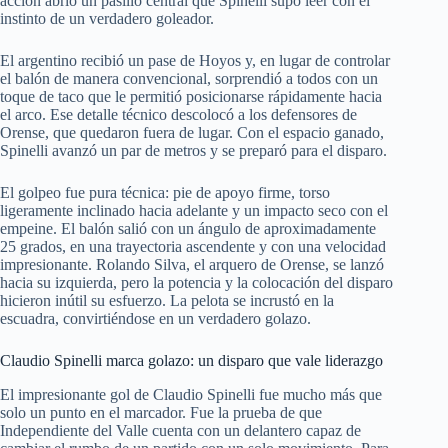
acción abrió un pasillo central que Spinelli supo leer con el
instinto de un verdadero goleador.
El argentino recibió un pase de Hoyos y, en lugar de controlar
el balón de manera convencional, sorprendió a todos con un
toque de taco que le permitió posicionarse rápidamente hacia
el arco. Ese detalle técnico descolocó a los defensores de
Orense, que quedaron fuera de lugar. Con el espacio ganado,
Spinelli avanzó un par de metros y se preparó para el disparo.
El golpeo fue pura técnica: pie de apoyo firme, torso
ligeramente inclinado hacia adelante y un impacto seco con el
empeine. El balón salió con un ángulo de aproximadamente
25 grados, en una trayectoria ascendente y con una velocidad
impresionante. Rolando Silva, el arquero de Orense, se lanzó
hacia su izquierda, pero la potencia y la colocación del disparo
hicieron inútil su esfuerzo. La pelota se incrustó en la
escuadra, convirtiéndose en un verdadero golazo.
Claudio Spinelli marca golazo: un disparo que vale liderazgo
El impresionante gol de Claudio Spinelli fue mucho más que
solo un punto en el marcador. Fue la prueba de que
Independiente del Valle cuenta con un delantero capaz de