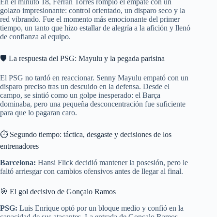
En el minuto 18, Ferran Torres rompió el empate con un
golazo impresionante: control orientado, un disparo seco y la
red vibrando. Fue el momento más emocionante del primer
tiempo, un tanto que hizo estallar de alegría a la afición y llenó
de confianza al equipo.
🛡️ La respuesta del PSG: Mayulu y la pegada parisina
El PSG no tardó en reaccionar. Senny Mayulu empató con un
disparo preciso tras un descuido en la defensa. Desde el
campo, se sintió como un golpe inesperado: el Barça
dominaba, pero una pequeña desconcentración fue suficiente
para que lo pagaran caro.
⏱️ Segundo tiempo: táctica, desgaste y decisiones de los
entrenadores
Barcelona:
Hansi Flick decidió mantener la posesión, pero le
faltó arriesgar con cambios ofensivos antes de llegar al final.
🎯 El gol decisivo de Gonçalo Ramos
PSG:
Luis Enrique optó por un bloque medio y confió en la
capacidad de sus atacantes. La entrada de Gonçalo Ramos