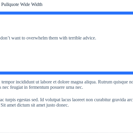
Pullquote Wide Width
u don’t want to overwhelm them with terrible advice.
d tempor incididunt ut labore et dolore magna aliqua. Rutrum quisque n
s nec feugiat in fermentum posuere urna nec.
c turpis egestas sed. Id volutpat lacus laoreet non curabitur gravida ar
 Sit amet dictum sit amet justo donec.