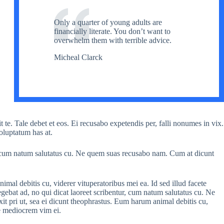
Only a quarter of young adults are
financially literate. You don’t want to
overwhelm them with terrible advice.
Micheal Clarck
t te. Tale debet et eos. Ei recusabo expetendis per, falli nonumes in vix.
voluptatum has at.
r, cum natum salutatus cu. Ne quem suas recusabo nam. Cum at dicunt
imal debitis cu, viderer vituperatoribus mei ea. Id sed illud facete
gebat ad, no qui dicat laoreet scribentur, cum natum salutatus cu. Ne
t pri ut, sea ei dicunt theophrastus. Eum harum animal debitis cu,
re mediocrem vim ei.