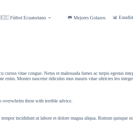
📊 Estadís
🇪🇨 Fútbol Ecuatoriano
🥅 Mejores Golazos
arcu cursus vitae congue. Netus et malesuada fames ac turpis egestas i
tate enim. Montes nascetur ridiculus mus mauris vitae ultricies leo integ
 to overwhelm them with terrible advice.
d tempor incididunt ut labore et dolore magna aliqua. Rutrum quisque n