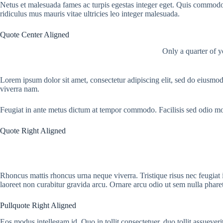
Netus et malesuada fames ac turpis egestas integer eget. Quis commodo 
ridiculus mus mauris vitae ultricies leo integer malesuada.
Quote Center Aligned
Only a quarter of y
Lorem ipsum dolor sit amet, consectetur adipiscing elit, sed do eiusmo
viverra nam.
Feugiat in ante metus dictum at tempor commodo. Facilisis sed odio mo
Quote Right Aligned
Rhoncus mattis rhoncus urna neque viverra. Tristique risus nec feugiat 
laoreet non curabitur gravida arcu. Ornare arcu odio ut sem nulla pharet
Pullquote Right Aligned
Eos modus intellegam id. Quo in tollit consectetuer, duo tollit assueveri