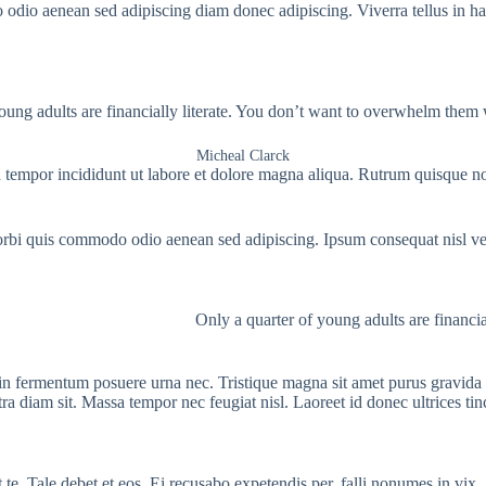
odio aenean sed adipiscing diam donec adipiscing. Viverra tellus in hac
oung adults are financially literate. You don’t want to overwhelm them w
Micheal Clarck
d tempor incididunt ut labore et dolore magna aliqua. Rutrum quisque n
rbi quis commodo odio aenean sed adipiscing. Ipsum consequat nisl vel
Only a quarter of young adults are financi
in fermentum posuere urna nec. Tristique magna sit amet purus gravida q
ra diam sit. Massa tempor nec feugiat nisl. Laoreet id donec ultrices ti
t te. Tale debet et eos. Ei recusabo expetendis per, falli nonumes in vix.