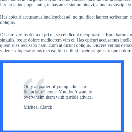
Per no latine appellantur, te has amet sint nominavi, albucius suscipit v
Has epicuri accusamus intellegebat ad, no qui dicat laoreet scribentu
oblique.
Discere veritus detraxit pri ut, sea ei dicunt theophrastus. Eum harum an
singulis, reque dolore mediocrem vim ei. Has epicuri accusamus intelleg
quem suas recusabo nam. Cum at dicunt oblique. Discere veritus detraxi
viderer vituperatoribus mei ea. Id sed illud facete singulis, reque dolo
Only a quarter of young adults are
financially literate. You don’t want to
overwhelm them with terrible advice.
Micheal Clarck