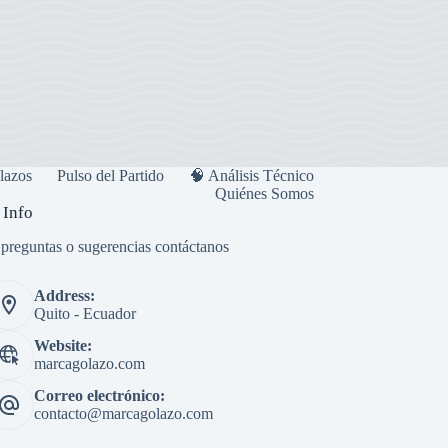
lazos
Pulso del Partido
🧠 Análisis Técnico
Quiénes Somos
 Info
s preguntas o sugerencias contáctanos
Address:
Quito - Ecuador
Website:
marcagolazo.com
Correo electrónico:
contacto@marcagolazo.com