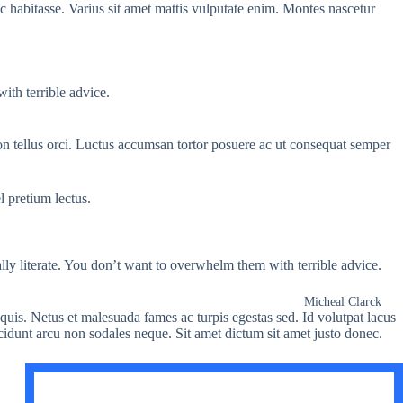
 habitasse. Varius sit amet mattis vulputate enim. Montes nascetur
ith terrible advice.
on tellus orci. Luctus accumsan tortor posuere ac ut consequat semper
 pretium lectus.
ally literate. You don’t want to overwhelm them with terrible advice.
Micheal Clarck
uis. Netus et malesuada fames ac turpis egestas sed. Id volutpat lacus
ncidunt arcu non sodales neque. Sit amet dictum sit amet justo donec.