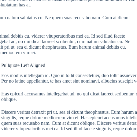
oluptatum has at.
r, cum natum salutatus cu. Ne quem suas recusabo nam. Cum at dicunt
imal debitis cu, viderer vituperatoribus mei ea. Id sed illud facete
ebat ad, no qui dicat laoreet scribentur, cum natum salutatus cu. Ne
t pri ut, sea ei dicunt theophrastus. Eum harum animal debitis cu,
re mediocrem vim ei.
Pullquote Left Aligned
Eos modus intellegam id. Quo in tollit consectetuer, duo tollit assueveri
Per no latine appellantur, te has amet sint nominavi, albucius suscipit 
Has epicuri accusamus intellegebat ad, no qui dicat laoreet scribentu
oblique.
Discere veritus detraxit pri ut, sea ei dicunt theophrastus. Eum harum an
singulis, reque dolore mediocrem vim ei. Has epicuri accusamus intelle
quem suas recusabo nam. Cum at dicunt oblique. Discere veritus detraxi
viderer vituperatoribus mei ea. Id sed illud facete singulis, reque dolo